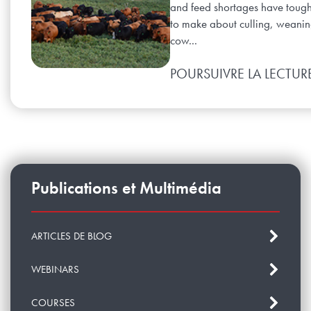
and feed shortages have tough
to make about culling, weani
cow...
POURSUIVRE LA LECTUR
Publications et Multimédia
ARTICLES DE BLOG
WEBINARS
COURSES