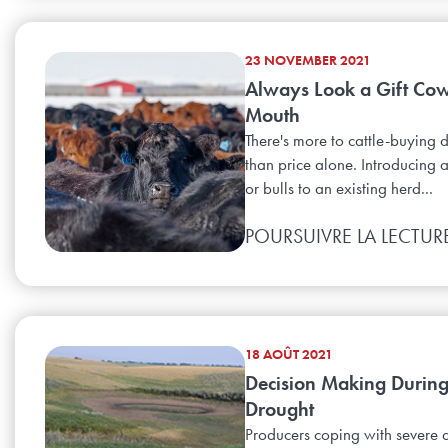
23 NOVEMBER 2021
Always Look a Gift Cow
Mouth
There's more to cattle-buying 
than price alone. Introducing 
or bulls to an existing herd...
POURSUIVRE LA LECTUR
18 AOÛT 2021
Decision Making Durin
Drought
Producers coping with severe 