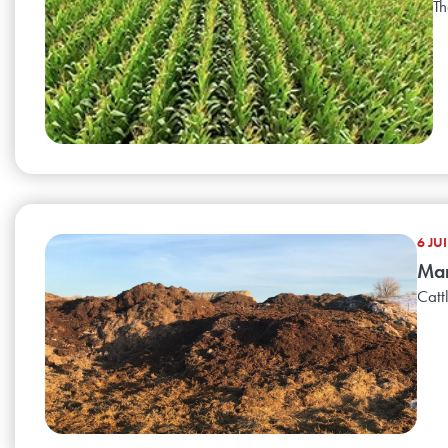
Th
6 JU
Man
Catt