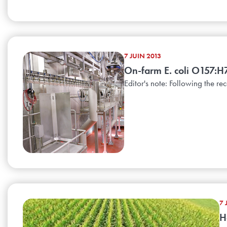
7 JUIN 2013
On-farm E. coli O157:H
Editor's note: Following the re
7 
H