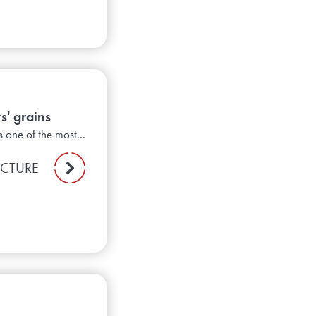
rs' grains
 one of the most...
ECTURE