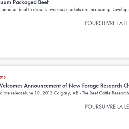
acuum Packaged Beef
Canadian beef to distant, overseas markets are increasing. Developi
POURSUIVRE LA L
013
elcomes Announcement of New Forage Research Ch
diate releaseJune 10, 2013 Calgary, AB - The Beef Cattle Research
POURSUIVRE LA L