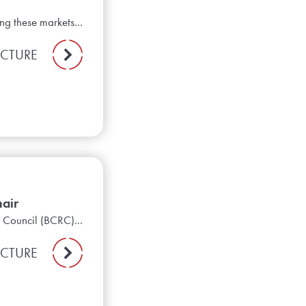
ng these markets...
ECTURE
air
 Council (BCRC)...
ECTURE