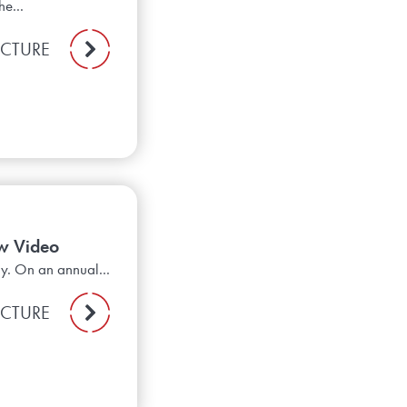
e...
ECTURE
w Video
ly. On an annual...
ECTURE