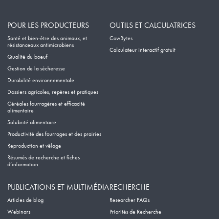
POUR LES PRODUCTEURS
OUTILS ET CALCULATRICES
Santé et bien-être des animaux, et
CowBytes
résistanceaux antimicrobiens
Calculateur interactif gratuit
Qualité du boeuf
Gestion de la sécheresse
Durabilité environnementale
Dossiers agricoles, repères et pratiques
Céréales fourragères et efficacité
alimentaire
Salubrité alimentaire
Productivité des fourrages et des prairies
Reproduction et vêlage
Résumés de recherche et fiches
d’information
PUBLICATIONS ET MULTIMÉDIA
RECHERCHE
Articles de blog
Researcher FAQs
Webinars
Priorités de Recherche