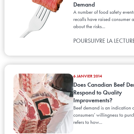
Demand
A number of food safety event
recalls have raised consumer 
about the risks...
POURSUIVRE LA LECTUR
6 JANVIER 2014
Does Canadian Beef D
Respond to Quality
Improvements?
Beef demand is an indication 
consumers’ willingness to pur
refers to how...