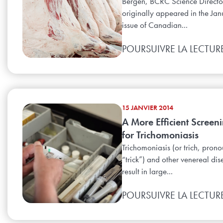
Bergen, BCRC Science Directo
originally appeared in the Ja
issue of Canadian...
POURSUIVRE LA LECTUR
15 JANVIER 2014
A More Efficient Screeni
for Trichomoniasis
Trichomoniasis (or trich, pron
“trick”) and other venereal di
result in large...
POURSUIVRE LA LECTUR