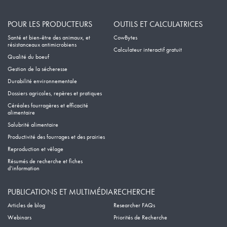
POUR LES PRODUCTEURS
OUTILS ET CALCULATRICES
Santé et bien-être des animaux, et
CowBytes
résistanceaux antimicrobiens
Calculateur interactif gratuit
Qualité du boeuf
Gestion de la sécheresse
Durabilité environnementale
Dossiers agricoles, repères et pratiques
Céréales fourragères et efficacité
alimentaire
Salubrité alimentaire
Productivité des fourrages et des prairies
Reproduction et vêlage
Résumés de recherche et fiches
d’information
PUBLICATIONS ET MULTIMÉDIA
RECHERCHE
Articles de blog
Researcher FAQs
Webinars
Priorités de Recherche