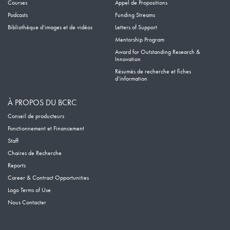
Courses
Appel de Propositions
Podcasts
Funding Streams
Bibliothèque d’images et de vidéos
Letters of Support
Mentorship Program
Award for Outstanding Research &
Innovation
Résumés de recherche et fiches
d’information
À PROPOS DU BCRC
Conseil de producteurs
Fonctionnement et Financement
Staff
Chaires de Recherche
Reports
Career & Contract Opportunities
Logo Terms of Use
Nous Contacter