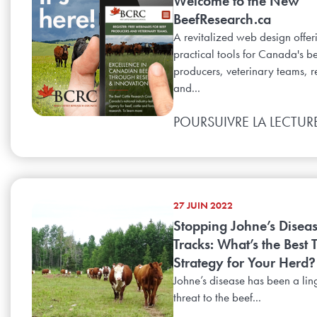
Welcome to the New
BeefResearch.ca
A revitalized web design offer
practical tools for Canada's b
producers, veterinary teams, r
and...
POURSUIVRE LA LECTUR
27 JUIN 2022
Stopping Johne’s Disease
Tracks: What’s the Best 
Strategy for Your Herd?
Johne’s disease has been a lin
threat to the beef...