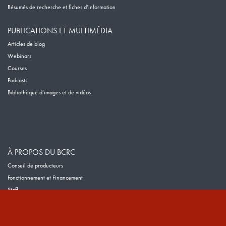
Résumés de recherche et fiches d’information
PUBLICATIONS ET MULTIMÉDIA
Articles de blog
Webinars
Courses
Podcasts
Bibliothèque d’images et de vidéos
À PROPOS DU BCRC
Conseil de producteurs
Fonctionnement et Financement
Staff
Chaires de Recherche
Reports
Career & Contract Opportunities