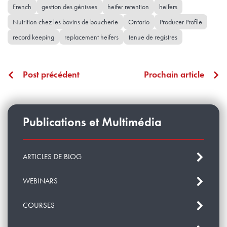
French
gestion des génisses
heifer retention
heifers
Nutrition chez les bovins de boucherie
Ontario
Producer Profile
record keeping
replacement heifers
tenue de registres
Post précédent
Prochain article
Publications et Multimédia
ARTICLES DE BLOG
WEBINARS
COURSES