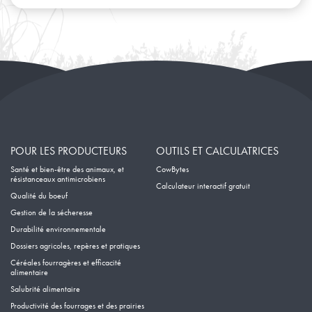
Janvier
Février
Janvier
POUR LES PRODUCTEURS
OUTILS ET CALCULATRICES
Santé et bien-être des animaux, et
CowBytes
résistanceaux antimicrobiens
Calculateur interactif gratuit
Qualité du boeuf
Gestion de la sécheresse
Durabilité environnementale
Dossiers agricoles, repères et pratiques
Céréales fourragères et efficacité
alimentaire
Salubrité alimentaire
Productivité des fourrages et des prairies