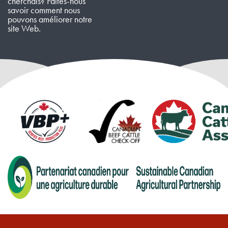
cherchais? Faites-nous
savoir comment nous
pouvons améliorer notre
site Web.