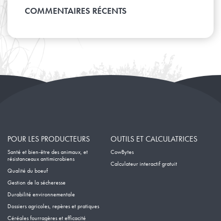
Mars
Avril
Janvier
Mai
COMMENTAIRES RÉCENTS
Février
Mars
Avril
Janvier
Février
Mars
Janvier
Février
Janvier
POUR LES PRODUCTEURS
OUTILS ET CALCULATRICES
Santé et bien-être des animaux, et
CowBytes
résistanceaux antimicrobiens
Calculateur interactif gratuit
Qualité du boeuf
Gestion de la sécheresse
Durabilité environnementale
Dossiers agricoles, repères et pratiques
Céréales fourragères et efficacité