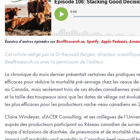
Écoutez d’autres épisodes sur
BeefResearch.ca
,
Spotify
,
Apple Podcasts
,
Amazo
Cet article rédigé par le Dr Reynold Bergen, directeur scientifiq
BeefResearch.ca avec la permission de l’éditeur.
La chronique du mois dernier présentait certaines des pratiques r
efficaces pour réduire la mortalité pré-sevrage chez les veaux de
au Canada, mais seulement trois de ces études canadiennes avai
et la taille des troupeaux ainsi que les dates de vêlage ont évolu
les plus efficaces pour les producteurs vache-veau canadiens en
Claire Windeyer, d’ACER Consulting, et ses collègues de l’Unive
auprès des producteurs participant au Réseau canadien de surveill
risque d’éclosions de diarrhée, de pneumonie et de mortalité che
impact calf morbidity and mortality in Canadian beef cow-calf h