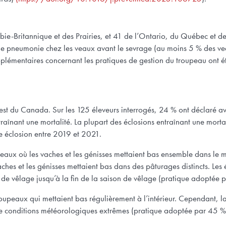
ie-Britannique et des Prairies, et 41 de l’Ontario, du Québec et
 de pneumonie chez les veaux avant le sevrage (au moins 5 % des vea
upplémentaires concernant les pratiques de gestion du troupeau ont 
l’est du Canada. Sur les 125 éleveurs interrogés, 24 % ont déclaré a
înant une mortalité. La plupart des éclosions entraînant une morta
 éclosion entre 2019 et 2021.
upeaux où les vaches et les génisses mettaient bas ensemble dans l
ches et les génisses mettaient bas dans des pâturages distincts. Les
de vêlage jusqu’à la fin de la saison de vêlage (pratique adoptée p
roupeaux qui mettaient bas régulièrement à l’intérieur. Cependant, l
 de conditions météorologiques extrêmes (pratique adoptée par 45 % 