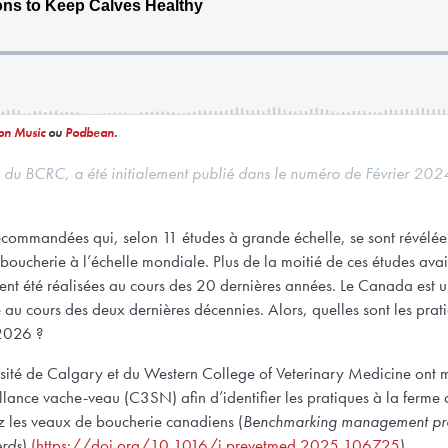
n Music
ou
Podbean
.
ue du BCRC, a été initialement publié dans le numéro de Février
2024
ecommandées qui, selon 11 études à grande échelle, se sont révélées
 boucherie à l’échelle mondiale. Plus de la moitié de ces études ava
ent été réalisées au cours des 20 dernières années. Le Canada est 
é au cours des deux dernières décennies. Alors, quelles sont les pra
 2026 ?
rsité de Calgary et du Western College of Veterinary Medicine ont
ance vache-veau (C3SN) afin d’identifier les pratiques à la ferme q
z les veaux de boucherie canadiens (
Benchmarking management prac
erds
)
(https://doi.org/10.1016/j.prevetmed.2025.106725
).