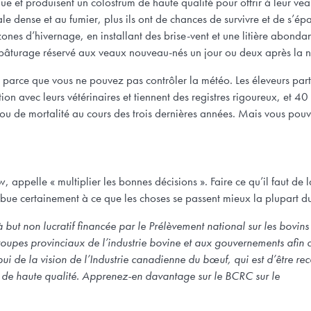
ue et produisent un colostrum de haute qualité pour offrir à leur ve
e dense et au fumier, plus ils ont de chances de survivre et de s’épa
 zones d’hivernage, en installant des brise-vent et une litière abonda
 pâturage réservé aux veaux nouveau-nés un jour ou deux après la n
t parce que vous ne pouvez pas contrôler la météo. Les éleveurs pa
tion avec leurs vétérinaires et tiennent des registres rigoureux, et 4
 de mortalité au cours des trois dernières années. Mais vous pouv
 appelle « multiplier les bonnes décisions ». Faire ce qu’il faut de
bue certainement à ce que les choses se passent mieux la plupart d
à but non lucratif financée par le Prélèvement national sur les bovins
upes provinciaux de l’industrie bovine et aux gouvernements afin d
appui de la vision de l’Industrie canadienne du bœuf, qui est d’être 
et de haute qualité. Apprenez-en davantage sur le BCRC sur le