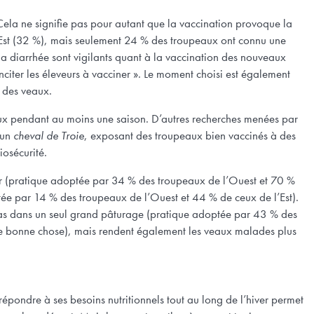
 Cela ne signifie pas pour autant que la vaccination provoque la
l’Est (32 %), mais seulement 24 % des troupeaux ont connu une
 la diarrhée sont vigilants quant à la vaccination des nouveaux
citer les éleveurs à vacciner ». Le moment choisi est également
é des veaux.
eaux pendant au moins une saison. D’autres recherches menées par
 un
cheval de Troie
, exposant des troupeaux bien vaccinés à des
iosécurité.
ver (pratique adoptée par 34 % des troupeaux de l’Ouest et 70 %
ptée par 14 % des troupeaux de l’Ouest et 44 % de ceux de l’Est).
nt bas dans un seul grand pâturage (pratique adoptée par 43 % des
une bonne chose), mais rendent également les veaux malades plus
épondre à ses besoins nutritionnels tout au long de l’hiver permet