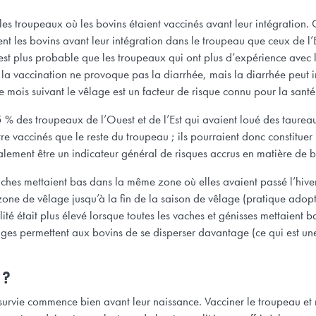
les troupeaux où les bovins étaient vaccinés avant leur intégration.
nt les bovins avant leur intégration dans le troupeau que ceux de 
l est plus probable que les troupeaux qui ont plus d’expérience avec
a vaccination ne provoque pas la diarrhée, mais la diarrhée peut in
 mois suivant le vêlage est un facteur de risque connu pour la sant
25 % des troupeaux de l’Ouest et de l’Est qui avaient loué des taur
e vaccinés que le reste du troupeau ; ils pourraient donc constituer
lement être un indicateur général de risques accrus en matière de b
vaches mettaient bas dans la même zone où elles avaient passé l’hi
la zone de vêlage jusqu’à la fin de la saison de vêlage (pratique ado
alité était plus élevé lorsque toutes les vaches et génisses mettaie
rages permettent aux bovins de se disperser davantage (ce qui est 
 ?
survie commence bien avant leur naissance. Vacciner le troupeau et r