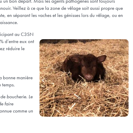
au un bon départ. Mais les agents pathogènes sont toujours
nouir. Veillez à ce que la zone de vêlage soit aussi propre que
nte, en séparant les vaches et les génisses lors du vêlage, ou en
aissance.
rticipant au C3SN
0 % d’entre eux ont
ez réduire le
 la bonne manière
u temps.
 de boucherie. Le
e faire
reconnue comme un