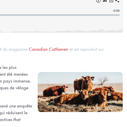
 du magazine
Canadian Cattlemen
et est reproduit sur
 les plus
ient été menées
un pays immense,
tiques de vêlage
 mené une enquête
ui réduisent le
tices that