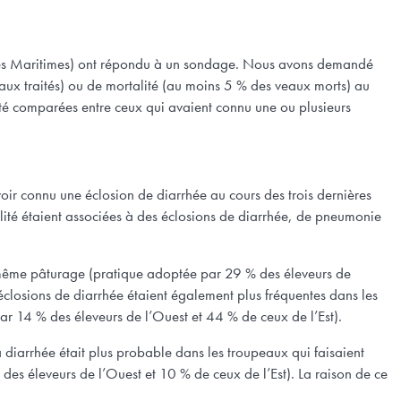
 des Maritimes) ont répondu à un sondage. Nous avons demandé
ux traités) ou de mortalité (au moins 5 % des veaux morts) au
été comparées entre ceux qui avaient connu une ou plusieurs
voir connu une éclosion de diarrhée au cours des trois dernières
lité étaient associées à des éclosions de diarrhée, de pneumonie
e même pâturage (pratique adoptée par 29 % des éleveurs de
 éclosions de diarrhée étaient également plus fréquentes dans les
ar 14 % des éleveurs de l’Ouest et 44 % de ceux de l’Est).
a diarrhée était plus probable dans les troupeaux qui faisaient
des éleveurs de l’Ouest et 10 % de ceux de l’Est). La raison de ce