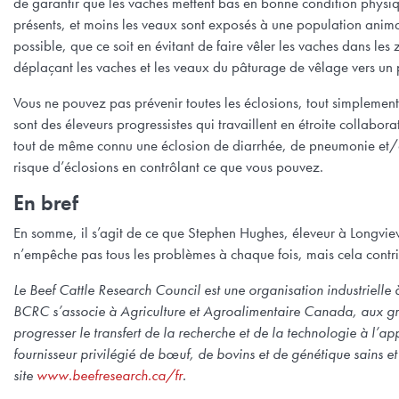
de garantir que les vaches mettent bas en bonne condition physiq
présents, et moins les veaux sont exposés à une population animal
possible, que ce soit en évitant de faire vêler les vaches dans les
déplaçant les vaches et les veaux du pâturage de vêlage vers un
Vous ne pouvez pas prévenir toutes les éclosions, tout simplemen
sont des éleveurs progressistes qui travaillent en étroite collabora
tout de même connu une éclosion de diarrhée, de pneumonie et/ou
risque d’éclosions en contrôlant ce que vous pouvez.
En bref
En somme, il s’agit de ce que Stephen Hughes, éleveur à Longview,
n’empêche pas tous les problèmes à chaque fois, mais cela contri
Le Beef Cattle Research Council est une organisation industrielle 
BCRC s’associe à Agriculture et Agroalimentaire Canada, aux gro
progresser le transfert de la recherche et de la technologie à l’
fournisseur privilégié de bœuf, de bovins et de génétique sains 
site
www.beefresearch.ca/fr
.