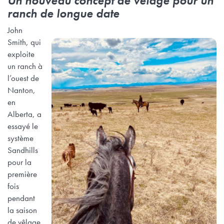
Un nouveau concept de vêlage pour un
ranch de longue date
John
Smith, qui
exploite
un ranch à
l’ouest de
Nanton,
en
Alberta, a
essayé le
système
Sandhills
pour la
première
fois
pendant
la saison
de vêlage