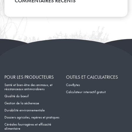
COMMENTAIRES RÉCENTS
Février
Mars
Avril
Janvier
Février
Mars
Janvier
Février
Janvier
POUR LES PRODUCTEURS
OUTILS ET CALCULATRICES
Santé et bien-être des animaux, et
CowBytes
résistanceaux antimicrobiens
Calculateur interactif gratuit
Qualité du boeuf
Gestion de la sécheresse
Durabilité environnementale
Dossiers agricoles, repères et pratiques
Céréales fourragères et efficacité
alimentaire