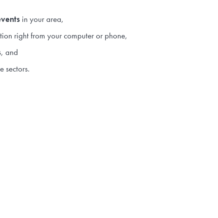
events
in your area,
tation right from your computer or phone,
s
, and
e sectors.