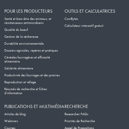
POUR LES PRODUCTEURS
OUTILS ET CALCULATRICES
Santé et bien-être des animaux, et
CowBytes
résistanceaux antimicrobiens
Calculateur interactif gratuit
Qualité du boeuf
Gestion de la sécheresse
Durabilité environnementale
Dossiers agricoles, repères et pratiques
Céréales fourragères et efficacité
alimentaire
Salubrité alimentaire
Productivité des fourrages et des prairies
Reproduction et vêlage
Résumés de recherche et fiches
d’information
PUBLICATIONS ET MULTIMÉDIA
RECHERCHE
Articles de blog
Researcher FAQs
Webinars
Priorités de Recherche
Courses
Appel de Propositions