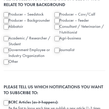
RELATE TO YOUR BACKGROUND
Producer – Seedstock
Producer – Cow/Calf
Producer – Backgrounder
Producer – Feeder
Abbatoir
Consultant / Veterinarian /
Nutritionist
Academic / Researcher /
Agri-business
Student
Government Employee or
Journalist
Industry Organization
Other
PLEASE TELL US WHICH NOTIFICATIONS YOU WANT
TO SUBSCRIBE TO:
BCRC Articles (as-it-happens):
Be the first to know each time we publish a new article (1-3 times