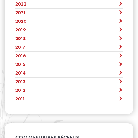
Octobre
November
2022
Avril
Décembre
Septembre
Octobre
Mars
November
2021
Août
Décembre
Septembre
Février
Octobre
Juillet
November
2020
Août
Décembre
Janvier
Septembre
Juin
Octobre
Juillet
November
2019
Août
Décembre
Mai
Septembre
Juin
Octobre
Juillet
November
2018
Avril
Août
Décembre
Mai
Septembre
Juin
Octobre
Mars
Juillet
November
2017
Avril
Août
Décembre
Mai
Septembre
Février
Juin
Octobre
Mars
Juillet
November
2016
Avril
Août
Décembre
Janvier
Mai
Septembre
Février
Juin
Octobre
Mars
Juillet
November
2015
Avril
Août
Décembre
Janvier
Mai
Septembre
Février
Juin
Octobre
Mars
Juillet
November
2014
Avril
Août
Décembre
Janvier
Mai
Septembre
Février
Juin
Octobre
Mars
Juillet
November
2013
Avril
Août
Décembre
Janvier
Mai
Septembre
Février
Juin
Octobre
Mars
Juillet
November
2012
Avril
Août
Décembre
Janvier
Mai
Septembre
Février
Juin
Octobre
Mars
Juillet
November
2011
Avril
Août
Décembre
Janvier
Mai
Septembre
Février
Juin
Octobre
Mars
Juillet
November
Avril
Avril
Août
Janvier
Mai
Septembre
Février
Juin
Octobre
Mars
Juillet
Avril
Août
Janvier
Mai
Septembre
Février
Juin
Mars
Juillet
Avril
Août
Janvier
Mai
Février
Juin
Mars
Avril
Janvier
Mai
COMMENTAIRES RÉCENTS