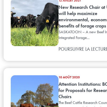
12 JUILLET 2021
New Research Chair at
will help maximize
environmental, econom
benefits of forage crops
SASKATOON – A new Beef In
Integrated Forage...
POURSUIVRE LA LECTUR
10 AOÛT 2020
Attention Institutions: B
for Proposals for Resea
Chairs
The Beef Cattle Research Coun