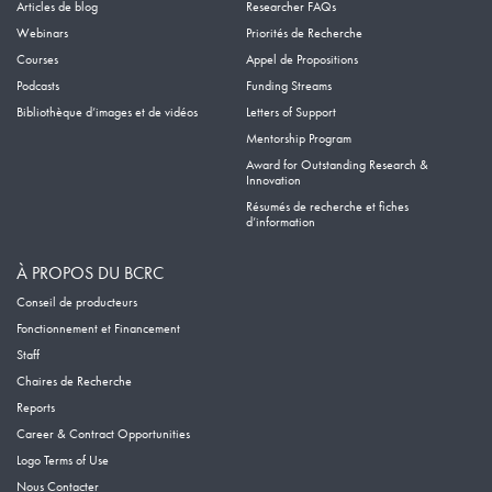
Articles de blog
Researcher FAQs
Webinars
Priorités de Recherche
Courses
Appel de Propositions
Podcasts
Funding Streams
Bibliothèque d’images et de vidéos
Letters of Support
Mentorship Program
Award for Outstanding Research &
Innovation
Résumés de recherche et fiches
d’information
À PROPOS DU BCRC
Conseil de producteurs
Fonctionnement et Financement
Staff
Chaires de Recherche
Reports
Career & Contract Opportunities
Logo Terms of Use
Nous Contacter