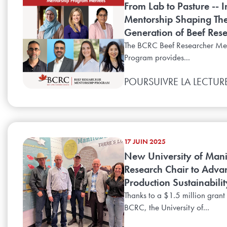
From Lab to Pasture -- 
Mentorship Shaping Th
Generation of Beef Res
The BCRC Beef Researcher Me
Program provides...
POURSUIVRE LA LECTUR
17 JUIN 2025
New University of Man
Research Chair to Adva
Production Sustainabilit
Thanks to a $1.5 million grant
BCRC, the University of...