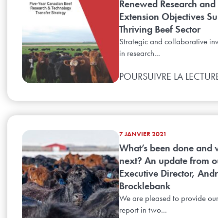
Renewed Research and
Extension Objectives Su
Thriving Beef Sector
Strategic and collaborative in
in research...
POURSUIVRE LA LECTUR
7 JANVIER 2021
What’s been done and 
next? An update from o
Executive Director, And
Brocklebank
We are pleased to provide ou
report in two...