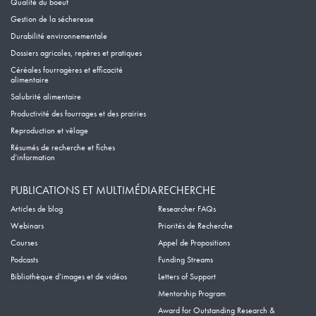
Qualité du boeuf
Gestion de la sécheresse
Durabilité environnementale
Dossiers agricoles, repères et pratiques
Céréales fourragères et efficacité
alimentaire
Salubrité alimentaire
Productivité des fourrages et des prairies
Reproduction et vêlage
Résumés de recherche et fiches
d’information
PUBLICATIONS ET MULTIMÉDIA
RECHERCHE
Articles de blog
Researcher FAQs
Webinars
Priorités de Recherche
Courses
Appel de Propositions
Podcasts
Funding Streams
Bibliothèque d’images et de vidéos
Letters of Support
Mentorship Program
Award for Outstanding Research &