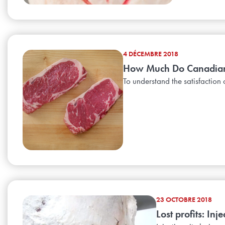
4 DÉCEMBRE 2018
How Much Do Canadian
To understand the satisfaction
23 OCTOBRE 2018
Lost profits: Inj