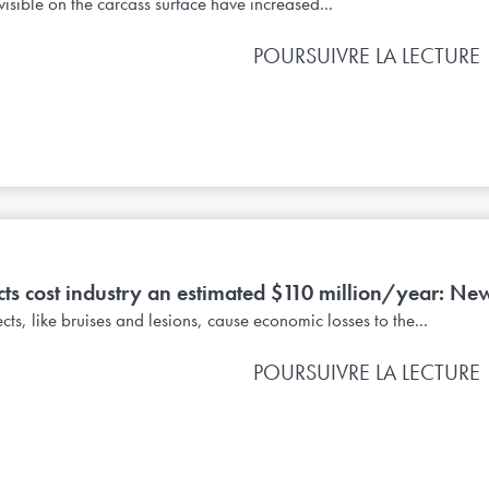
 visible on the carcass surface have increased...
POURSUIVRE LA LECTURE
cts cost industry an estimated $110 million/year: Ne
cts, like bruises and lesions, cause economic losses to the...
POURSUIVRE LA LECTURE