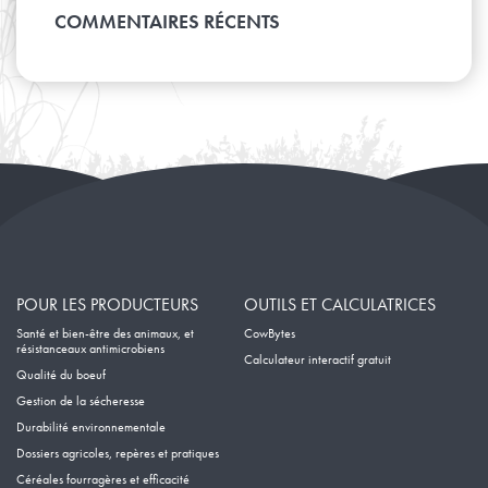
Mars
Avril
Janvier
Mai
COMMENTAIRES RÉCENTS
Février
Mars
Avril
Janvier
Février
Mars
Janvier
Février
Janvier
POUR LES PRODUCTEURS
OUTILS ET CALCULATRICES
Santé et bien-être des animaux, et
CowBytes
résistanceaux antimicrobiens
Calculateur interactif gratuit
Qualité du boeuf
Gestion de la sécheresse
Durabilité environnementale
Dossiers agricoles, repères et pratiques
Céréales fourragères et efficacité