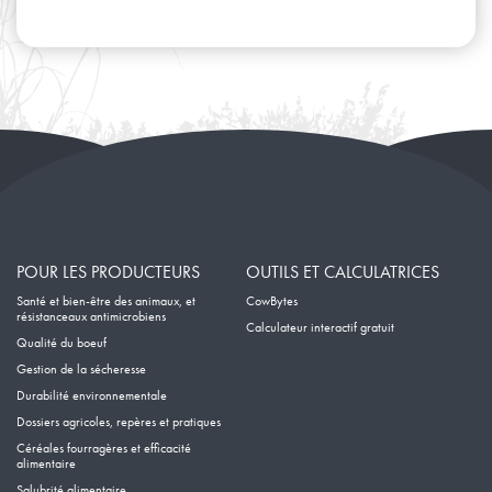
Avril
Janvier
Février
Mars
Janvier
Février
Janvier
POUR LES PRODUCTEURS
OUTILS ET CALCULATRICES
Santé et bien-être des animaux, et
CowBytes
résistanceaux antimicrobiens
Calculateur interactif gratuit
Qualité du boeuf
Gestion de la sécheresse
Durabilité environnementale
Dossiers agricoles, repères et pratiques
Céréales fourragères et efficacité
alimentaire
Salubrité alimentaire