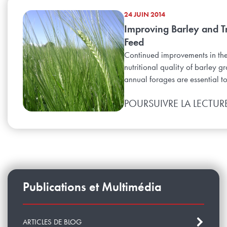
24 JUIN 2014
Improving Barley and Tr
Feed
Continued improvements in the
nutritional quality of barley g
annual forages are essential to
POURSUIVRE LA LECTUR
Publications et Multimédia
ARTICLES DE BLOG