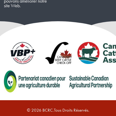
pouvons améliorer notre
site Web.
© 2026 BCRC.Tous Droits Réservés.