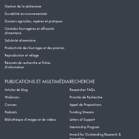
Gestion de la sécheresse
Durabilité environnementale
Dossiers agricoles, repères et pratiques
Céréales fourragères et efficacité
alimentaire
Salubrité alimentaire
Productivité des fourrages et des prairies
Reproduction et vêlage
Résumés de recherche et fiches
d’information
PUBLICATIONS ET MULTIMÉDIA
RECHERCHE
Articles de blog
Researcher FAQs
Webinars
Priorités de Recherche
Courses
Appel de Propositions
Podcasts
Funding Streams
Bibliothèque d’images et de vidéos
Letters of Support
Mentorship Program
Award for Outstanding Research &
Innovation