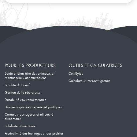
Janvier
Février
Janvier
POUR LES PRODUCTEURS
OUTILS ET CALCULATRICES
Santé et bien-être des animaux, et
CowBytes
résistanceaux antimicrobiens
Calculateur interactif gratuit
Qualité du boeuf
Gestion de la sécheresse
Durabilité environnementale
Dossiers agricoles, repères et pratiques
Céréales fourragères et efficacité
alimentaire
Salubrité alimentaire
Productivité des fourrages et des prairies