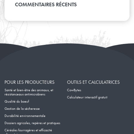
Avril
Janvier
Mai
COMMENTAIRES RÉCENTS
Février
Mars
Avril
Janvier
Février
Mars
Janvier
Février
Janvier
POUR LES PRODUCTEURS
OUTILS ET CALCULATRICES
Santé et bien-être des animaux, et
CowBytes
résistanceaux antimicrobiens
Calculateur interactif gratuit
Qualité du boeuf
Gestion de la sécheresse
Durabilité environnementale
Dossiers agricoles, repères et pratiques
Céréales fourragères et efficacité