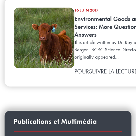
16 JUIN 2017
Environmental Goods a
Services: More Questio
Answers
This article written by Dr. Reyn
Bergen, BCRC Science Directo
originally appeared...
POURSUIVRE LA LECTUR
Publications et Multimédia