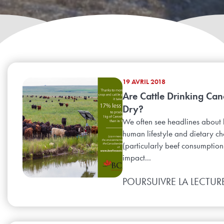
19 AVRIL 2018
Are Cattle Drinking Ca
Dry?
We often see headlines about
human lifestyle and dietary ch
(particularly beef consumption
impact...
POURSUIVRE LA LECTUR