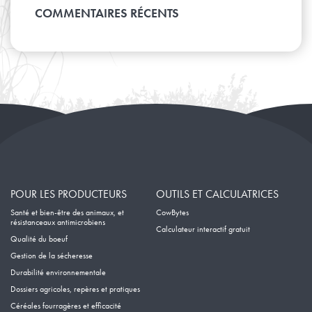
Avril
Janvier
Mai
COMMENTAIRES RÉCENTS
Février
Mars
Avril
Janvier
Février
Mars
Janvier
Février
Janvier
POUR LES PRODUCTEURS
OUTILS ET CALCULATRICES
Santé et bien-être des animaux, et
CowBytes
résistanceaux antimicrobiens
Calculateur interactif gratuit
Qualité du boeuf
Gestion de la sécheresse
Durabilité environnementale
Dossiers agricoles, repères et pratiques
Céréales fourragères et efficacité