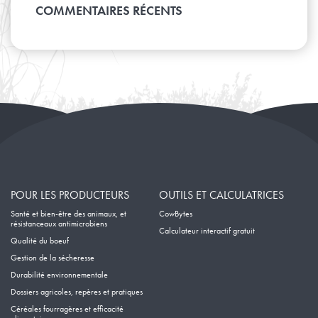
Avril
Janvier
Mai
COMMENTAIRES RÉCENTS
Février
Mars
Avril
Janvier
Février
Mars
Janvier
Février
Janvier
POUR LES PRODUCTEURS
OUTILS ET CALCULATRICES
Santé et bien-être des animaux, et
CowBytes
résistanceaux antimicrobiens
Calculateur interactif gratuit
Qualité du boeuf
Gestion de la sécheresse
Durabilité environnementale
Dossiers agricoles, repères et pratiques
Céréales fourragères et efficacité