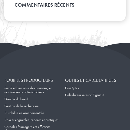
Avril
Janvier
Mai
COMMENTAIRES RÉCENTS
Février
Mars
Avril
Janvier
Février
Mars
Janvier
Février
Janvier
POUR LES PRODUCTEURS
OUTILS ET CALCULATRICES
Santé et bien-être des animaux, et
CowBytes
résistanceaux antimicrobiens
Calculateur interactif gratuit
Qualité du boeuf
Gestion de la sécheresse
Durabilité environnementale
Dossiers agricoles, repères et pratiques
Céréales fourragères et efficacité