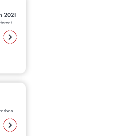
in 2021
erent...
carbon...