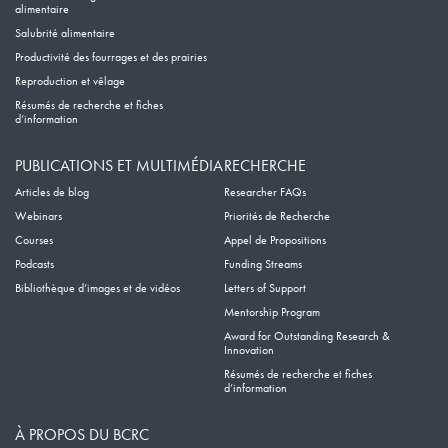
alimentaire
Salubrité alimentaire
Productivité des fourrages et des prairies
Reproduction et vêlage
Résumés de recherche et fiches
d’information
PUBLICATIONS ET MULTIMÉDIA
RECHERCHE
Articles de blog
Researcher FAQs
Webinars
Priorités de Recherche
Courses
Appel de Propositions
Podcasts
Funding Streams
Bibliothèque d’images et de vidéos
Letters of Support
Mentorship Program
Award for Outstanding Research &
Innovation
Résumés de recherche et fiches
d’information
À PROPOS DU BCRC