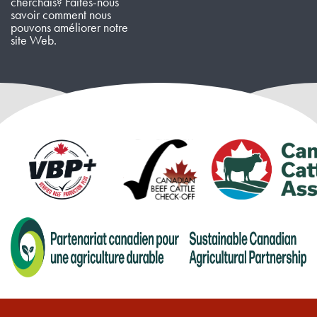
cherchais? Faites-nous
savoir comment nous
pouvons améliorer notre
site Web.