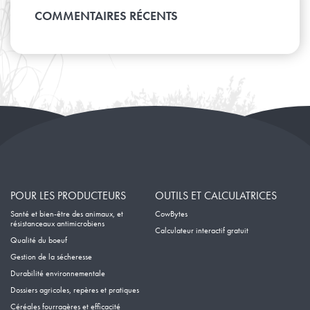
Mars
Avril
Janvier
Mai
COMMENTAIRES RÉCENTS
Février
Mars
Avril
Janvier
Février
Mars
Janvier
Février
Janvier
POUR LES PRODUCTEURS
OUTILS ET CALCULATRICES
Santé et bien-être des animaux, et
CowBytes
résistanceaux antimicrobiens
Calculateur interactif gratuit
Qualité du boeuf
Gestion de la sécheresse
Durabilité environnementale
Dossiers agricoles, repères et pratiques
Céréales fourragères et efficacité