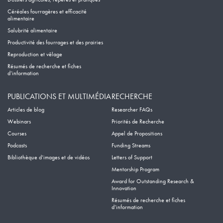
Céréales fourragères et efficacité
alimentaire
Salubrité alimentaire
Productivité des fourrages et des prairies
Reproduction et vêlage
Résumés de recherche et fiches
d’information
PUBLICATIONS ET MULTIMÉDIA
RECHERCHE
Articles de blog
Researcher FAQs
Webinars
Priorités de Recherche
Courses
Appel de Propositions
Podcasts
Funding Streams
Bibliothèque d’images et de vidéos
Letters of Support
Mentorship Program
Award for Outstanding Research &
Innovation
Résumés de recherche et fiches
d’information