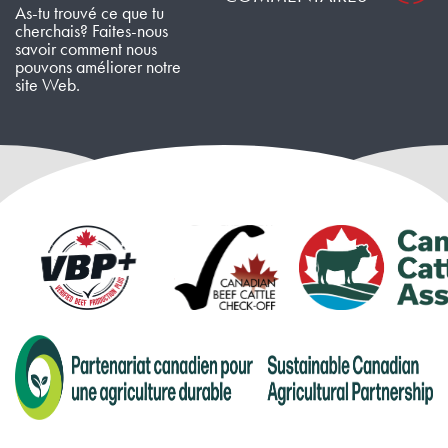
As-tu trouvé ce que tu
cherchais? Faites-nous
savoir comment nous
pouvons améliorer notre
site Web.