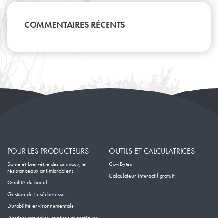
Mars
Juillet
Avril
Août
Janvier
Mai
Février
Juin
Mars
Avril
Janvier
Mai
COMMENTAIRES RÉCENTS
Février
Mars
Avril
Janvier
Février
Mars
Janvier
Février
Janvier
POUR LES PRODUCTEURS
OUTILS ET CALCULATRICES
Santé et bien-être des animaux, et
CowBytes
résistanceaux antimicrobiens
Calculateur interactif gratuit
Qualité du boeuf
Gestion de la sécheresse
Durabilité environnementale
Dossiers agricoles, repères et pratiques