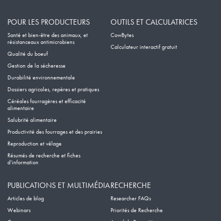
POUR LES PRODUCTEURS
OUTILS ET CALCULATRICES
Santé et bien-être des animaux, et
CowBytes
résistanceaux antimicrobiens
Calculateur interactif gratuit
Qualité du boeuf
Gestion de la sécheresse
Durabilité environnementale
Dossiers agricoles, repères et pratiques
Céréales fourragères et efficacité
alimentaire
Salubrité alimentaire
Productivité des fourrages et des prairies
Reproduction et vêlage
Résumés de recherche et fiches
d’information
PUBLICATIONS ET MULTIMÉDIA
RECHERCHE
Articles de blog
Researcher FAQs
Webinars
Priorités de Recherche