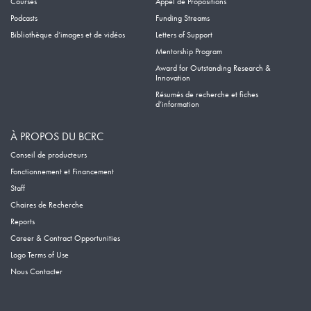
Courses
Appel de Propositions
Podcasts
Funding Streams
Bibliothèque d’images et de vidéos
Letters of Support
Mentorship Program
Award for Outstanding Research &
Innovation
Résumés de recherche et fiches
d’information
À PROPOS DU BCRC
Conseil de producteurs
Fonctionnement et Financement
Staff
Chaires de Recherche
Reports
Career & Contract Opportunities
Logo Terms of Use
Nous Contacter