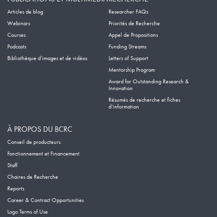
Articles de blog
Researcher FAQs
Webinars
Priorités de Recherche
Courses
Appel de Propositions
Podcasts
Funding Streams
Bibliothèque d’images et de vidéos
Letters of Support
Mentorship Program
Award for Outstanding Research &
Innovation
Résumés de recherche et fiches
d’information
À PROPOS DU BCRC
Conseil de producteurs
Fonctionnement et Financement
Staff
Chaires de Recherche
Reports
Career & Contract Opportunities
Logo Terms of Use