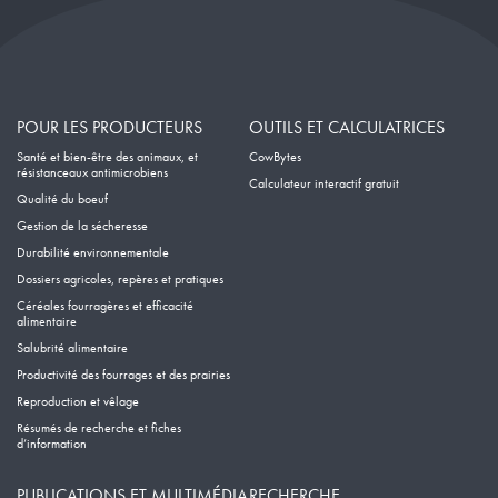
POUR LES PRODUCTEURS
OUTILS ET CALCULATRICES
Santé et bien-être des animaux, et
CowBytes
résistanceaux antimicrobiens
Calculateur interactif gratuit
Qualité du boeuf
Gestion de la sécheresse
Durabilité environnementale
Dossiers agricoles, repères et pratiques
Céréales fourragères et efficacité
alimentaire
Salubrité alimentaire
Productivité des fourrages et des prairies
Reproduction et vêlage
Résumés de recherche et fiches
d’information
PUBLICATIONS ET MULTIMÉDIA
RECHERCHE