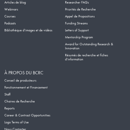
Articles de blog
Researcher FAQs
Webinars
Priorités de Recherche
Courses
Appel de Propositions
Podcasts
Funding Streams
Bibliothèque d’images et de vidéos
Letters of Support
Mentorship Program
Award for Outstanding Research &
Innovation
Résumés de recherche et fiches
d’information
À PROPOS DU BCRC
Conseil de producteurs
Fonctionnement et Financement
Staff
Chaires de Recherche
Reports
Career & Contract Opportunities
Logo Terms of Use
Nous Contacter