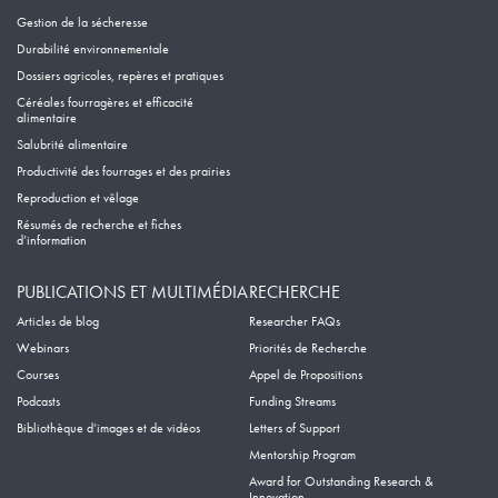
Gestion de la sécheresse
Durabilité environnementale
Dossiers agricoles, repères et pratiques
Céréales fourragères et efficacité
alimentaire
Salubrité alimentaire
Productivité des fourrages et des prairies
Reproduction et vêlage
Résumés de recherche et fiches
d’information
PUBLICATIONS ET MULTIMÉDIA
RECHERCHE
Articles de blog
Researcher FAQs
Webinars
Priorités de Recherche
Courses
Appel de Propositions
Podcasts
Funding Streams
Bibliothèque d’images et de vidéos
Letters of Support
Mentorship Program
Award for Outstanding Research &
Innovation