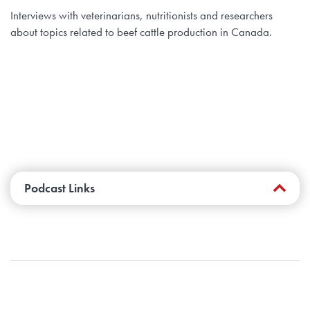
Interviews with veterinarians, nutritionists and researchers
about topics related to beef cattle production in Canada.
Podcast Links
Read
BCRC’s Fact Sheet
for more
information.