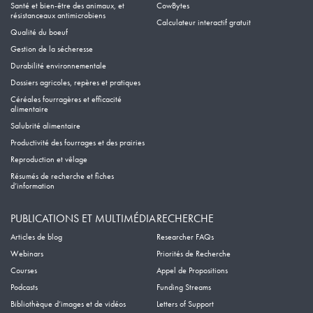
Santé et bien-être des animaux, et
CowBytes
résistanceaux antimicrobiens
Calculateur interactif gratuit
Qualité du boeuf
Gestion de la sécheresse
Durabilité environnementale
Dossiers agricoles, repères et pratiques
Céréales fourragères et efficacité
alimentaire
Salubrité alimentaire
Productivité des fourrages et des prairies
Reproduction et vêlage
Résumés de recherche et fiches
d’information
PUBLICATIONS ET MULTIMÉDIA
RECHERCHE
Articles de blog
Researcher FAQs
Webinars
Priorités de Recherche
Courses
Appel de Propositions
Podcasts
Funding Streams
Bibliothèque d’images et de vidéos
Letters of Support