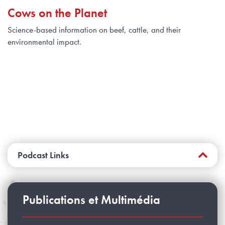
Cows on the Planet
Science-based information on beef, cattle, and their
environmental impact.
Podcast Links
Publications et Multimédia
Website:
https://cows-on-the-
planet.simplecast.com