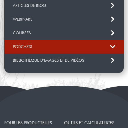
Facebook:
@Cows.on.the.Planet
ARTICLES DE BLOG
Twitter:
@planet_cows
WEBINARS
Instagram:
@cows.on.the.planet
Read
BCRC’s Fact Sheet
for more
COURSES
information.
PODCASTS
BIBLIOTHÈQUE D’IMAGES ET DE VIDÉOS
POUR LES PRODUCTEURS
OUTILS ET CALCULATRICES